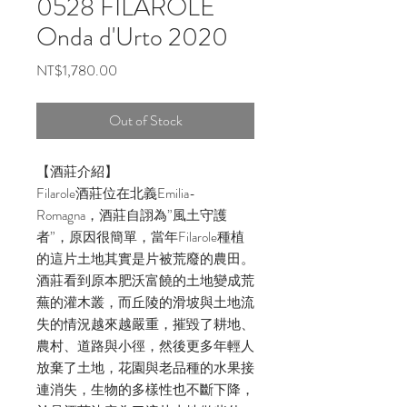
0528 FILAROLE
Onda d'Urto 2020
Price
NT$1,780.00
Out of Stock
【酒莊介紹】
Filarole酒莊位在北義Emilia-
Romagna，酒莊自詡為”風土守護
者”，原因很簡單，當年Filarole種植
的這片土地其實是片被荒廢的農田。
酒莊看到原本肥沃富饒的土地變成荒
蕪的灌木叢，而丘陵的滑坡與土地流
失的情況越來越嚴重，摧毀了耕地、
農村、道路與小徑，然後更多年輕人
放棄了土地，花園與老品種的水果接
連消失，生物的多樣性也不斷下降，