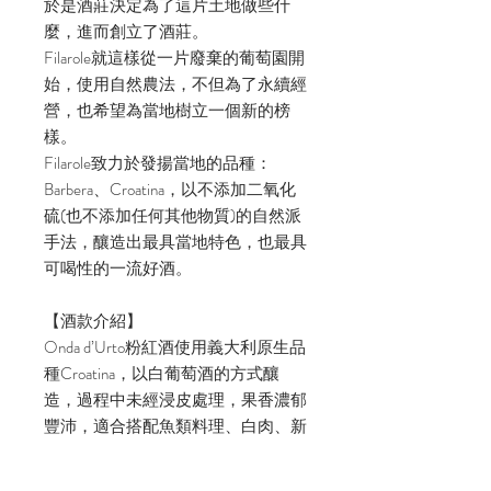
於是酒莊決定為了這片土地做些什
麼，進而創立了酒莊。
Filarole就這樣從一片廢棄的葡萄園開
始，使用自然農法，不但為了永續經
營，也希望為當地樹立一個新的榜
樣。
Filarole致力於發揚當地的品種：
Barbera、Croatina，以不添加二氧化
硫(也不添加任何其他物質)的自然派
手法，釀造出最具當地特色，也最具
可喝性的一流好酒。
【酒款介紹】
Onda d’Urto粉紅酒使用義大利原生品
種Croatina，以白葡萄酒的方式釀
造，過程中未經浸皮處理，果香濃郁
豐沛，適合搭配魚類料理、白肉、新
鮮或陳年起司以及酥炸蔬菜。