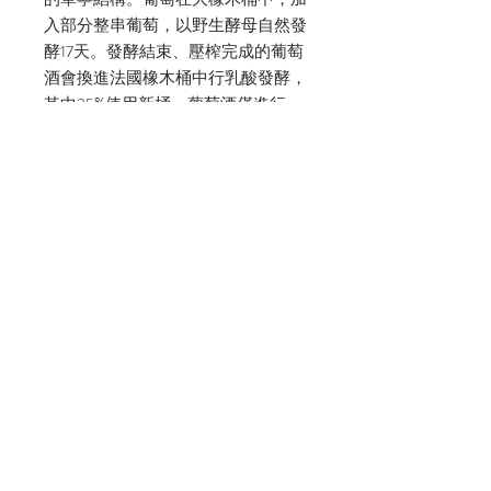
入部分整串葡萄，以野生酵母自然發
酵17天。發酵結束、壓榨完成的葡萄
酒會換進法國橡木桶中行乳酸發酵，
其中25%使用新桶。葡萄酒僅進行一
次換桶，熟成共14個月後裝瓶，不澄
清、不過濾。
"Ferrous"散發出誘人的覆盆子與櫻桃
香氣，以及野生香草和土壤氣息，香
氣集中，芬芳複雜。風味精巧，單寧
細緻柔和，襯托出蔓越莓橙皮與花
香。這款酒年輕時便盡顯優雅之姿，
更會得益於若干年的窖藏熟成。
Dine In 內用/ $2200
Take Out 外帶/ $1880