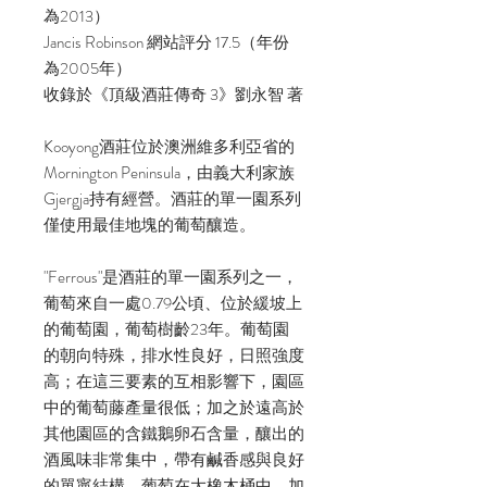
為2013）
Jancis Robinson 網站評分 17.5（年份
為2005年）
收錄於《頂級酒莊傳奇 3》劉永智 著
Kooyong酒莊位於澳洲維多利亞省的
Mornington Peninsula，由義大利家族
Gjergja持有經營。酒莊的單一園系列
僅使用最佳地塊的葡萄釀造。
"Ferrous"是酒莊的單一園系列之一，
葡萄來自一處0.79公頃、位於緩坡上
的葡萄園，葡萄樹齡23年。葡萄園
的朝向特殊，排水性良好，日照強度
高；在這三要素的互相影響下，園區
中的葡萄藤產量很低；加之於遠高於
其他園區的含鐵鵝卵石含量，釀出的
酒風味非常集中，帶有鹹香感與良好
的單寧結構。葡萄在大橡木桶中，加