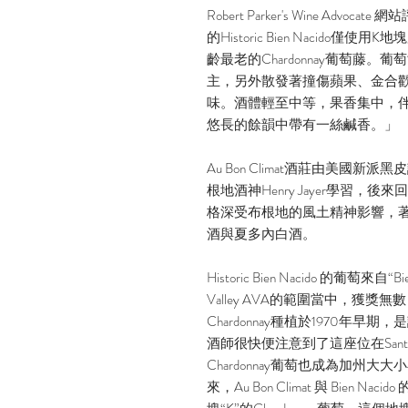
Robert Parker's Wine Advo
的Historic Bien Nacido僅使
齡最老的Chardonnay葡萄藤
主，另外散發著撞傷蘋果、金合
味。酒體輕至中等，果香集中，
悠長的餘韻中帶有一絲鹹香。」
Au Bon Climat酒莊由美國新派黑
根地酒神Henry Jayer學習，後來
格深受布根地的風土精神影響，
酒與夏多內白酒。
Historic Bien Nacido 的葡萄來自
Valley AVA的範圍當中，獲
Chardonnay種植於1970年
酒師很快便注意到了這座位在Sant
Chardonnay葡萄也成為加州大
來，Au Bon Climat 與 Bien