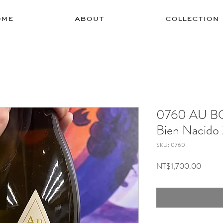
ome
about
collection
0760 AU BO
Bien Nacido
SKU: 0760
Price
NT$1,700.00