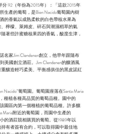
cate 網站評分 92（年份為2015年）：「這款2015年
用K地塊所生產的葡萄，是Bien Nacido葡萄園內樹
。葡萄酒的香氣以成熟柔軟的白色帶核水果為
歡、檸檬、萊姆皮、碎石與潮濕稻草的氣
伴隨著些許蜜糖核果四的香氣，酸度生津，
皮諾名家Jim Clendenen創立，他早年跟隨布
回到美國創立酒莊。Jim Clendenen的釀酒風
著重釀造輕巧柔美、平衡感俱佳的黑皮諾紅
“Bien Nacido”葡萄園。葡萄園座落在Santa Maria
獎無數，種植各種高品質的葡萄品種。園中的
早期，是該園區內第一個種植的葡萄品種。許多釀
a Maria附近的葡萄園，而園中生產的
大小小的酒莊競相購買的葡萄。從1989年以
 Nacido 的持有者簽有合約，可以取得園中最佳地