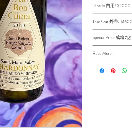
Dine In 內用/ $2000
Take Out 外帶/ $160
Special Price 成箱九
Read More...
產區：美國/ California
法定等級：Santa maria
類型：靜態/ 乾型/ 白
品種：Chardonnay