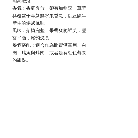
明亮澄澈
香氣：香氣奔放，帶有加州李、草莓
與覆盆子等新鮮水果香氣，以及陳年
產生的烘烤風味
風味：架構完整，果香爽脆鮮美，豐
富平衡，尾韻悠長
餐酒搭配：適合作為開胃酒享用、白
肉、烤魚與烤肉，或者是有紅色莓果
的甜點。
殘糖：2.15g/L
除渣時間：2022/01/25，每公升添糖
2g
裝瓶時間：2015/06/04
Dine In 內用/ $2800
Take Out 外帶/ $2520