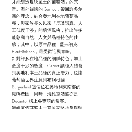
才能釀造反映風土的葡萄酒」的宗
旨。海外歸國的 Gernot，帶回許多創
新的理念，結合奧地利在地葡萄品
種，與家族長久以來「反璞歸真、人
工低度干涉」的釀酒風格，推出許多
能彰顯自然、人文與品種特色的佳
釀；其中，以原生品種 - 藍弗朗克
Blaufränkisch，最受歡迎與青睞。
針對許多在地品種的細膩特色，加上
低度干涉的態度，Gernot 讓種人體會
到奧地利本土品種的真正潛力，也讓
葡萄酒世界注意到布爾根蘭
Burgenland 這個位在奧地利東南部的
湖畔產區。同時，海維克酒莊亦是
Decanter 榜上各獎項的常客。
海維克酒莊莊主一直以來堅持反璞歸
真、低干涉的釀酒風格，塑造出貼近
風土，也最能表現出當地各種原生品
種特色的美酒，更讓他們所在的奧地