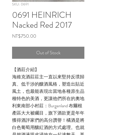
SKU: 0691
0691 HEINRICH
Nacked Red 2017
Price
NT$750.00
Out of Stock
【酒莊介紹】
海維克酒莊莊主一直以來堅持反璞歸
真、低干涉的釀酒風格，塑造出貼近
風土，也最能表現出當地各種原生品
種特色的美酒，更讓他們所在的奧地
利東南部小村莊：Burgenland 布爾根
產區大大被矚目，旗下酒款更是年年
獲得酒評家們的高分讚譽！橘酒是將
白色葡萄用釀紅酒的方式處理。也就
是把酒液跟皮浸放在一起達數天、甚