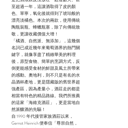
至超過一年，這讓酒取得了皮的顏
色、單寧，氧化後就得到了琥珀般的
漂亮淡橘色。本次的兩款，使用傳統
陶瓶裝瓶、蜂蠟瓶塞，除了向傳統致
敬，更讓收藏價值大增！
「橘酒、自然派、無添加」，這幾個
名詞已成近幾年來葡萄酒界的熱門關
鍵字，就像享盡了精緻華美的料理
後，原型食物、簡單的烹調方式，反
倒更能感受食材的鮮甜及風土所帶來
的感動。奧地利，則不只是有名的水
晶酒杯產地，更是隱藏版的舊世界超
強產區，因為產量小，酒莊走的都是
相當有特色的精品路線。我們所推薦
的這家「海維克酒莊」，更是當地自
然派釀酒的先驅！
自 1990 年代接管家族酒莊以來，
Gernot Heinrich 便奉信「尊崇自然，