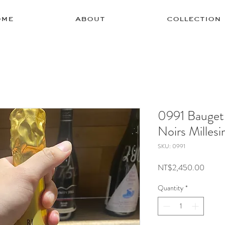
ome
about
collection
0991 Bauget-
Noirs Mille
SKU: 0991
Price
NT$2,450.00
Quantity
*