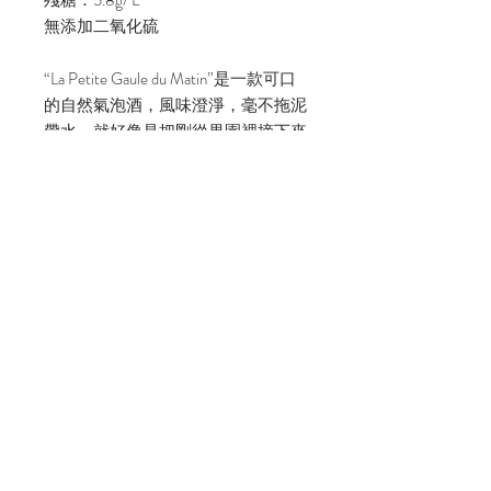
殘糖：5.8g/ L
無添加二氧化硫
“La Petite Gaule du Matin”是一款可口
的自然氣泡酒，風味澄淨，毫不拖泥
帶水，就好像是把剛從果園裡摘下來
的新鮮水果全部裝進瓶子裡一樣，加
上清爽的氣泡，簡直讓人欲罷不能！
Dine In/ $1650
Take Out 外帶/ $1400
Special Price 成箱九折/ $7560
Read More...
產區：法國/ Loire Valley