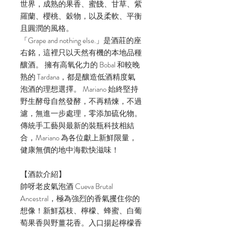
世界，成熟的果香、蜜餞、甘草、紫
羅蘭、櫻桃、穀物，以及柔軟、平衡
且圓潤的風格。
「Grape and nothing else.」是酒莊的座
右銘，這裡只以天然有機的本地品種
釀酒。 擁有高氧化力的 Bobal 和較晚
熟的 Tardana，都是釀造低酒精度氣
泡酒的理想選擇。 Mariano 始終堅持
野生酵母自然發酵，不再精煉，不過
濾，無進一步處理，零添加硫化物。
傳統手工藝與最新的裝瓶科技相結
合，Mariano 為各位獻上新鮮限量，
健康無價的地中海歡快滋味！
【酒款介紹】
帥呀老皮氣泡酒 Cueva Brutal
Ancestral，極為強烈的香氣攫住你的
想像！新鮮荔枝、檸檬、蜂蜜、白葡
萄果香與野薑花香。入口揚起檸檬香